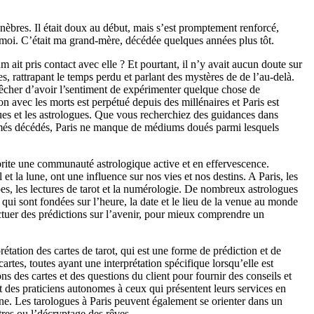
èbres. Il était doux au début, mais s’est promptement renforcé,
de moi. C’était ma grand-mère, décédée quelques années plus tôt.
 ait pris contact avec elle ? Et pourtant, il n’y avait aucun doute sur
, rattrapant le temps perdu et parlant des mystères de de l’au-delà.
êcher d’avoir l’sentiment de expérimenter quelque chose de
n avec les morts est perpétué depuis des millénaires et Paris est
es et les astrologues. Que vous recherchiez des guidances dans
aimés décédés, Paris ne manque de médiums doués parmi lesquels
 abrite une communauté astrologique active et en effervescence.
 et la lune, ont une influence sur nos vies et nos destins. A Paris, les
pes, les lectures de tarot et la numérologie. De nombreux astrologues
 qui sont fondées sur l’heure, la date et le lieu de la venue au monde
ectuer des prédictions sur l’avenir, pour mieux comprendre un
rétation des cartes de tarot, qui est une forme de prédiction et de
cartes, toutes ayant une interprétation spécifique lorsqu’elle est
ns des cartes et des questions du client pour fournir des conseils et
t des praticiens autonomes à ceux qui présentent leurs services en
ligne. Les tarologues à Paris peuvent également se orienter dans un
tres ou l’décryptage des rêves.