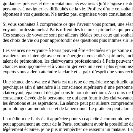
guidances précises et des orientations nécessaires. Qu’il s’agisse de 
personnes à naviguer les difficultés de la vie. Profitez d’une consult
réponses à vos questions. Ne tardez pas, organisez votre consultation
Si vous souhaitez à comprendre ce que l’avenir vous promet, une séan
voyants professionnels à Paris offrent des lectures spirituelles qui peu
Ces séances de voyance sont par ailleurs idéales pour ceux qui souhai
des choix de vie ou pour approfondir des questions plus intimes sur le
Les séances de voyance à Paris peuvent être effectuées en personne ou 
manières pour interagir avec votre énergie et vos entités spirituels, inc
talent de prémonition, les clairvoyants professionnels à Paris peuvent 
chances insoupçonnées et à vous diriger vers un avenir plus épanouissa
experts vous aider à atteindre la clarté et la paix d’esprit que vous re
Une séance de voyance à Paris est un type de expérience spirituelle qui 
psychiques afin d’atteindre à la conscience supérieure d’une personne
clairvoyant, également désigné sous le nom de médium. Au cours de la s
conscience élevée de la personne, ce qui peut fournir des clairvoyance
les émotions et les aspirations. La séance peut par ailleurs comprendr
pour plonger au monde secret de la personne. Le praticien peut alors uti
La médium de Paris était appréciée pour sa capacité à communiquer a
petit appartement au cœur de la Paris, souhaitant avoir la possibilité d
légèrement éclairée, je ne pus m’empêcher de ressentir un malaise. La