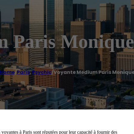
m Paris Monique
Home
/
Paris
,
Psychic
/
Voyante Medium Paris Moniqu
s voyantes à Paris sont réputées pour leur capacité à fournir des