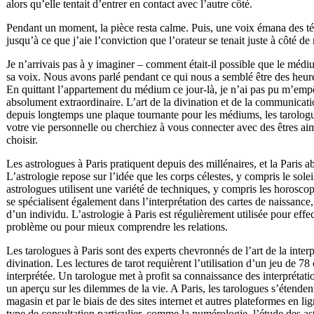
alors qu’elle tentait d’entrer en contact avec l’autre côté.
Pendant un moment, la pièce resta calme. Puis, une voix émana des tén
jusqu’à ce que j’aie l’conviction que l’orateur se tenait juste à côté 
Je n’arrivais pas à y imaginer – comment était-il possible que le médium
sa voix. Nous avons parlé pendant ce qui nous a semblé être des heures
En quittant l’appartement du médium ce jour-là, je n’ai pas pu m’emp
absolument extraordinaire. L’art de la divination et de la communicatio
depuis longtemps une plaque tournante pour les médiums, les tarologu
votre vie personnelle ou cherchiez à vous connecter avec des êtres 
choisir.
Les astrologues à Paris pratiquent depuis des millénaires, et la Paris
L’astrologie repose sur l’idée que les corps célestes, y compris le soleil
astrologues utilisent une variété de techniques, y compris les horosco
se spécialisent également dans l’interprétation des cartes de naissance,
d’un individu. L’astrologie à Paris est régulièrement utilisée pour eff
problème ou pour mieux comprendre les relations.
Les tarologues à Paris sont des experts chevronnés de l’art de la interp
divination. Les lectures de tarot requièrent l’utilisation d’un jeu de 78 
interprétée. Un tarologue met à profit sa connaissance des interprétatio
un aperçu sur les dilemmes de la vie. A Paris, les tarologues s’étenden
magasin et par le biais de des sites internet et autres plateformes en 
type de consultation particulier, comme la numérologie, l’étude des as