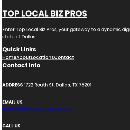
TOP LOCAL BIZ PROS
Enter
Top Local Biz Pros
, your gateway to a dynamic digit
state of
Dallas
.
Quick Links
Home
About
Locations
Contact
Contact Info
ADDRESS
1722 Routh St, Dallas, TX 75201
EMAIL US
engage@toplocalbizpros.com
CALL US