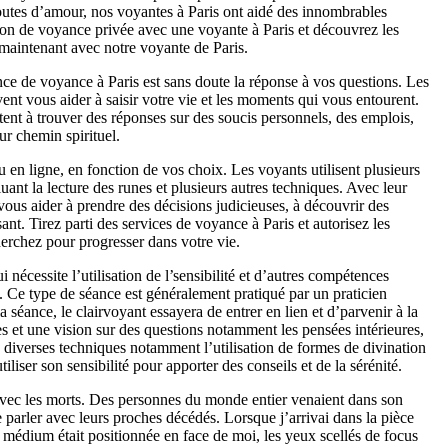
doutes d’amour, nos voyantes à Paris ont aidé des innombrables
ation de voyance privée avec une voyante à Paris et découvrez les
 maintenant avec notre voyante de Paris.
ce de voyance à Paris est sans doute la réponse à vos questions. Les
vent vous aider à saisir votre vie et les moments qui vous entourent.
tent à trouver des réponses sur des soucis personnels, des emplois,
ur chemin spirituel.
en ligne, en fonction de vos choix. Les voyants utilisent plusieurs
luant la lecture des runes et plusieurs autres techniques. Avec leur
vous aider à prendre des décisions judicieuses, à découvrir des
nt. Tirez parti des services de voyance à Paris et autorisez les
cherchez pour progresser dans votre vie.
nécessite l’utilisation de l’sensibilité et d’autres compétences
. Ce type de séance est généralement pratiqué par un praticien
éance, le clairvoyant essayera de entrer en lien et d’parvenir à la
s et une vision sur des questions notamment les pensées intérieures,
e diverses techniques notamment l’utilisation de formes de divination
liser son sensibilité pour apporter des conseils et de la sérénité.
vec les morts. Des personnes du monde entier venaient dans son
e parler avec leurs proches décédés. Lorsque j’arrivai dans la pièce
 médium était positionnée en face de moi, les yeux scellés de focus